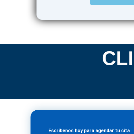
CL
Escríbenos hoy para agendar tu cita