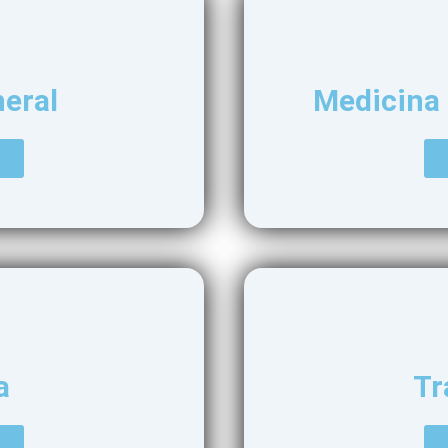
eral
Medicina 
a
Tr