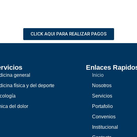
e
t
t
b
a
u
o
g
b
o
r
e
CLICK AQUI PARA REALIZAR PAGOS
k
a
m
rvicios
Enlaces Rapido
icina general
Inicio
icina física y del deporte
Nosotros
cología
Servicios
nica del dolor
Portafolio
Convenios
Institucional